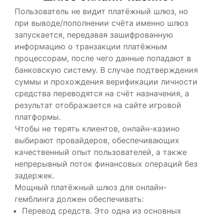
Пользователь не видит платёжный шлюз, но
при выводе/пополнении счёта именно шлюз
запускается, передавая зашифрованную
информацию о транзакции платёжным
процессорам, после чего данные попадают в
банковскую систему. В случае подтверждения
суммы и прохождения верификации личности
средства переводятся на счёт назначения, а
результат отображается на сайте игровой
платформы.
Чтобы не терять клиентов, онлайн-казино
выбирают провайдеров, обеспечивающих
качественный опыт пользователей, а также
непрерывный поток финансовых операций без
задержек.
Мощный платёжный шлюз для онлайн-
гемблинга должен обеспечивать:
Перевод средств. Это одна из основных