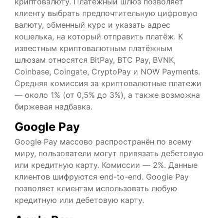
криптовалюту. Платёжный шлюз позволяет
клиенту выбрать предпочтительную цифровую
валюту, обменный курс и указать адрес
кошелька, на который отправить платёж. К
известным криптовалютным платёжным
шлюзам относятся BitPay, BTC Pay, BVNK,
Coinbase, Coingate, CryptoPay и NOW Payments.
Средняя комиссия за криптовалютные платежи
— около 1% (от 0,5% до 3%), а также возможна
биржевая надбавка.
Google Pay
Google Pay массово распространён по всему
миру, пользователи могут привязать дебетовую
или кредитную карту. Комиссии — 2%. Данные
клиентов шифруются end-to-end. Google Pay
позволяет клиентам использовать любую
кредитную или дебетовую карту.