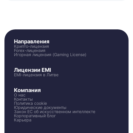
Направления
Крипто-лицензия
Forex-лицензия
Игорная лицензия (Gaming License)
Лицензии EMI
EMI-лицензия в Литве
Компания
О нас
Контакты
Политика cookie
Юридические документы
Закон ЕС об искусственном интеллекте
Корпоративный блог
Карьера