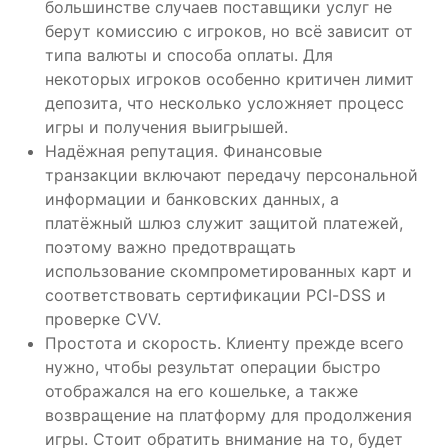
большинстве случаев поставщики услуг не
берут комиссию с игроков, но всё зависит от
типа валюты и способа оплаты. Для
некоторых игроков особенно критичен лимит
депозита, что несколько усложняет процесс
игры и получения выигрышей.
Надёжная репутация. Финансовые
транзакции включают передачу персональной
информации и банковских данных, а
платёжный шлюз служит защитой платежей,
поэтому важно предотвращать
использование скомпрометированных карт и
соответствовать сертификации PCI-DSS и
проверке CVV.
Простота и скорость. Клиенту прежде всего
нужно, чтобы результат операции быстро
отображался на его кошельке, а также
возвращение на платформу для продолжения
игры. Стоит обратить внимание на то, будет