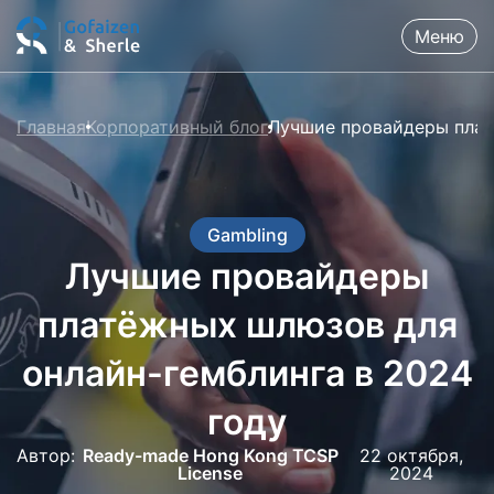
Меню
Главная
Корпоративный блог
Лучшие провайдеры плат
Gambling
Лучшие провайдеры
платёжных шлюзов для
онлайн-гемблинга в 2024
году
Автор:
Ready-made Hong Kong TCSP
22 октября,
License
2024