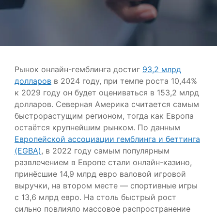
Рынок онлайн-гемблинга достиг
93,2 млрд
долларов
в 2024 году, при темпе роста 10,44%
к 2029 году он будет оцениваться в 153,2 млрд
долларов. Северная Америка считается самым
быстрорастущим регионом, тогда как Европа
остаётся крупнейшим рынком. По данным
Европейской ассоциации гемблинга и беттинга
(EGBA)
, в 2022 году самым популярным
развлечением в Европе стали онлайн-казино,
принёсшие 14,9 млрд евро валовой игровой
выручки, на втором месте — спортивные игры
с 13,6 млрд евро. На столь быстрый рост
сильно повлияло массовое распространение