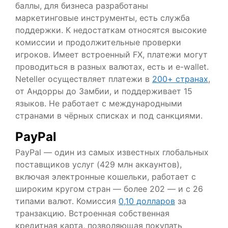
баллы, для бизнеса разработаны
маркетинговые инструменты, есть служба
поддержки. К недостаткам относятся высокие
комиссии и продолжительные проверки
игроков. Имеет встроенный FX, платежи могут
проводиться в разных валютах, есть и e-wallet.
Neteller осуществляет платежи в
200+ странах
,
от Андорры до Замбии, и поддерживает 15
языков. Не работает с международными
странами в чёрных списках и под санкциями.
PayPal
PayPal — один из самых известных глобальных
поставщиков услуг (429 млн аккаунтов),
включая электронные кошельки, работает с
широким кругом стран — более 202 — и с 26
типами валют. Комиссия
0,10 долларов
за
транзакцию. Встроенная собственная
кредитная карта, позволяющая покупать