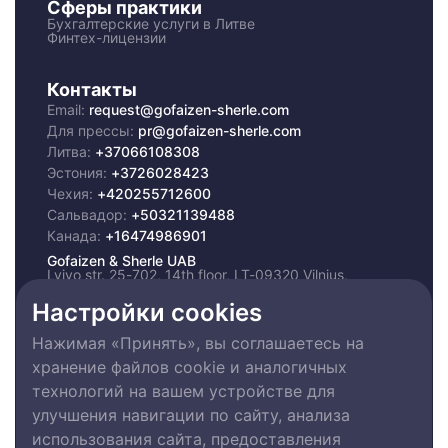
Сферы практики
Бухгалтерские услуги в Литве
Финтех-лицензии
Контакты
Email:
request@gofaizen-sherle.com
Для прессы:
pr@gofaizen-sherle.com
Литва:
+37066108308
Эстония:
+3726028423
Чехия:
+420255712600
Сальвадор:
+50321139488
Канада:
+16474986901
Gofaizen & Sherle UAB
Lvivo str. 25-702, 14th floor, LT-09320 Vilnius,
Lithuania
Настройки cookies
Gofaizen & Sherle OÜ
Lõõtsa tn 2a, 11415 Tallinn, Estonia
Нажимая «Принять», вы соглашаетесь на
Gofaizen & Sherle, S.A.S. de C.V.
Av. La Revolucion, Presidente Plaza, nivel 6, oficinas
хранение файлов cookie и аналогичных
12, San Salvador, San Salvador
технологий на вашем устройстве для
улучшения навигации по сайту, анализа
использования сайта, предоставления