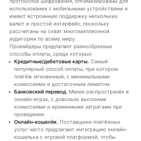
протоколов шифрования, оптимизированы для
использования с мобильными устройствами и
имеют встроенную поддержку нескольких
валют и простой интерфейс, поскольку
рассчитаны на охват многомиллионной
аудитории по всему миру.
Провайдеры предлагают разнообразные
способы оплаты, среди которых:
Кредитные/дебетовые карты.
Самый
популярный способ оплаты, при котором
платёж мгновенный, с минимальными
комиссиями и достаточным лимитом.
Банковский перевод
. Менее распространён в
онлайн-играх, с довольно высокими
комиссиями и временными затратами при
проведении.
Онлайн-кошелёк.
Поставщики платёжных
услуг часто предлагают интеграцию онлайн-
кошелька с игровой платформой, чтобы