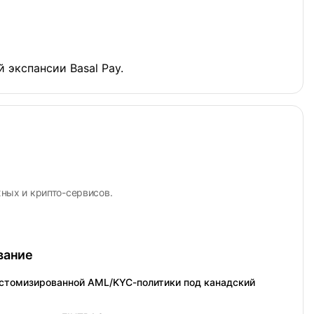
экспансии Basal Pay.
ных и крипто-сервисов.
вание
стомизированной AML/KYC-политики под канадский