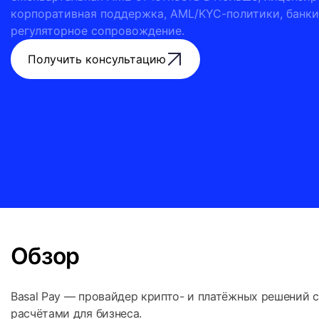
корпоративная поддержка, AML/KYC-политики, банки
регуляторное сопровождение.
Получить консультацию
Обзор
Basal Pay — провайдер крипто- и платёжных решений 
расчётами для бизнеса.