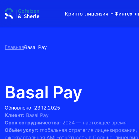
Крипто-лицензия
Финтех-л
Главная
Basal Pay
Basal Pay
Обновлено: 23.12.2025
Клиент:
Basal Pay
Срок сотрудничества:
2024 — настоящее время
Объём услуг:
глобальная стратегия лицензирования, 
ежеквартальная AML-отчётность в Польше, лицензир