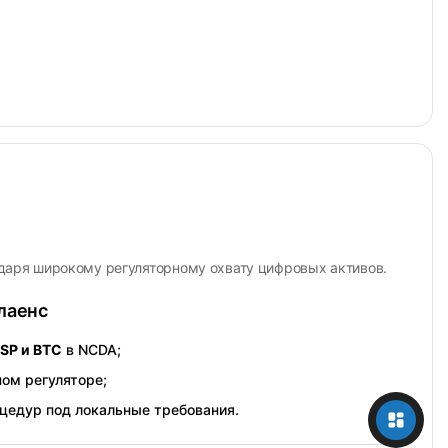
одаря широкому регуляторному охвату цифровых активов.
лаенс
SP и BTC
в NCDA;
ом регуляторе;
оцедур под локальные требования.