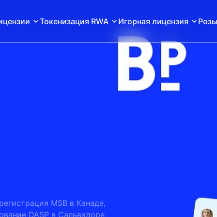
ицензии
Токенизация RWA
Игорная лицензия
Розы
регистрация MSB в Канаде,
ование DASP в Сальвадоре,