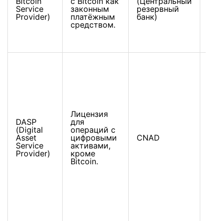
Bitcoin
с Bitcoin как
(Центральный
се
Service
законным
резервный
про
Provider)
платёжным
банк)
ин
средством.
Bit
Об
ци
акт
Лицензия
ка
DASP
для
усл
(Digital
операций с
то
Asset
цифровыми
CNAD
RW
Service
активами,
ра
Provider)
кроме
ток
Bitcoin.
пл
(кр
ко
би