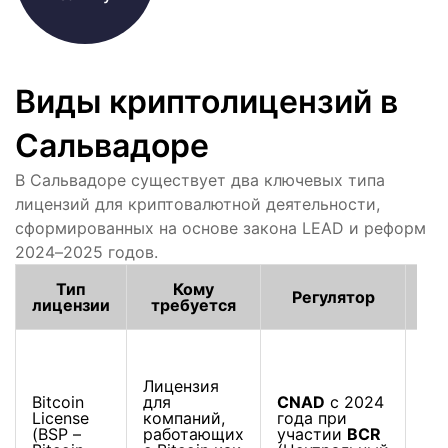
Виды криптолицензий в
Сальвадоре
В Сальвадоре существует два ключевых типа
лицензий для криптовалютной деятельности,
сформированных на основе закона LEAD и реформ
2024–2025 годов.
Тип
Кому
Регулятор
лицензии
требуется
Лицензия
Об
Bitcoin
для
CNAD
с 2024
ка
License
компаний,
года при
ко
(BSP –
работающих
участии
BCR
пл