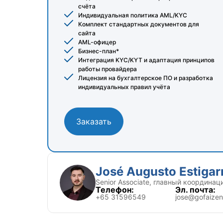
счёта
Индивидуальная политика AML/KYC
Комплект стандартных документов для
сайта
AML-офицер
Бизнес-план*
Интеграция KYC/KYT и адаптация принципов
работы провайдера
Лицензия на бухгалтерское ПО и разработка
индивидуальных правил учёта
Заказать
José Augusto Estigarr
Senior Associate, главный координа
Телефон:
Эл. почта:
+65 31596549
jose@gofaizen