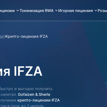
ицензии
Токенизация RWA
Игорная лицензия
Розы
ай)
Крипто-лицензия IFZA
я IFZA
ыстро и выгодно получить
 капитал.
Gofaizen & Sherle
олучении
крипто-лицензии IFZA
ом в срок до 2 недель