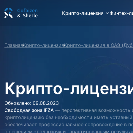
Крипто-лицензия
Финтех-л
Главная
Крипто-лицензия
Крипто-лицензия в ОАЭ (Дуб
Крипто-лицензи
Обновлено: 09.08.2023
Свободная зона IFZA
— перспективная возможность б
криптолицензию без необходимости иметь уставный
обеспечивает профессиональное сопровождение в п
с решением «под ключ» и гарантированным результат