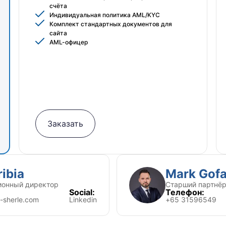
счёта
Индивидуальная политика AML/KYC
Комплект стандартных документов для
сайта
AML-офицер
Заказать
ibia
Mark Gofa
ционный директор
Старший партнёр
Social:
Телефон:
-sherle.com
Linkedin
+65 31596549