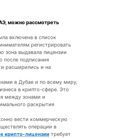
ОАЭ, можно рассмотреть
ла включена в список
ринимателям регистрировать
но зона выдавала лицензии
но после подписания
сти расширились и на
нами в Дубае и по всему миру,
изнеса в крипто-сфере. Это
я между зонами и
симального раскрытия
аконно вести коммерческую
уществлять операции в
е крипто-лицензии
требует