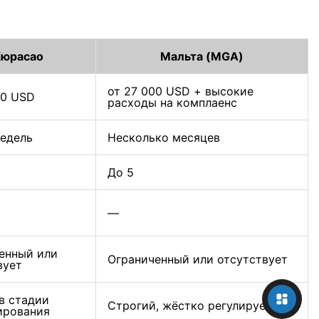
юрасао
Мальта (MGA)
от 27 000 USD + высокие
00 USD
расходы на комплаенс
недель
Несколько месяцев
До 5
—
енный или
Ограниченный или отсутствует
вует
в стадии
Строгий, жёстко регулируемый
ирования