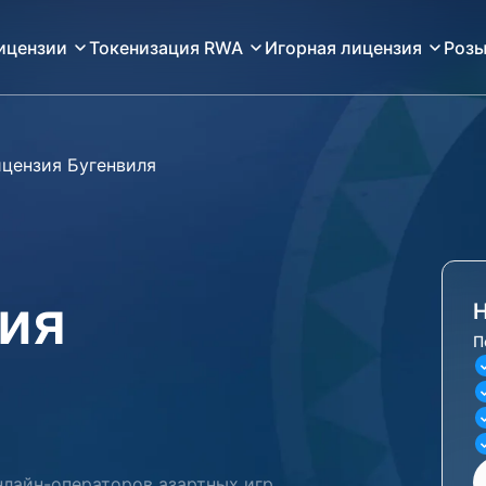
ицензии
Токенизация RWA
Игорная лицензия
Розы
ицензия Бугенвиля
ия
Н
П
лайн-операторов азартных игр,