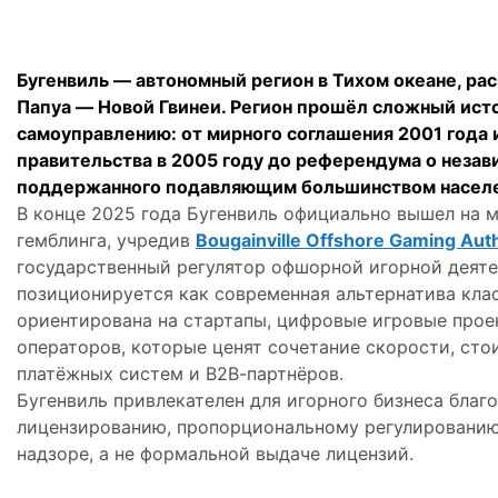
Бугенвиль — автономный регион в Тихом океане, ра
Папуа — Новой Гвинеи. Регион прошёл сложный исто
самоуправлению: от мирного соглашения 2001 года 
правительства в 2005 году до референдума о незав
поддержанного подавляющим большинством населе
В конце 2025 года Бугенвиль официально вышел на
гемблинга, учредив
Bougainville Offshore Gaming Auth
государственный регулятор офшорной игорной деят
позиционируется как современная альтернатива кл
ориентирована на стартапы, цифровые игровые про
операторов, которые ценят сочетание скорости, ст
платёжных систем и B2B-партнёров.
Бугенвиль привлекателен для игорного бизнеса благ
лицензированию, пропорциональному регулированию
надзоре, а не формальной выдаче лицензий.