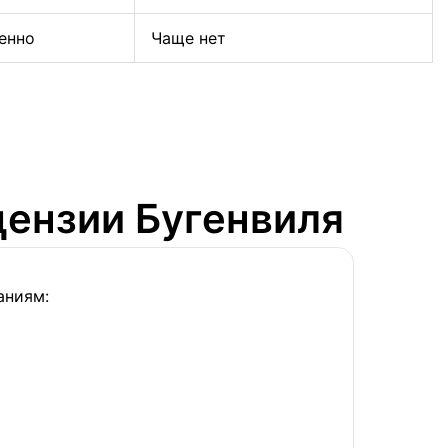
енно
Чаще нет
цензии Бугенвиля
аниям: