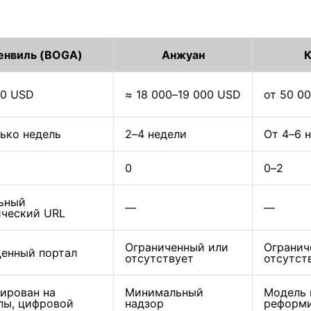
енвиль (BOGA)
Анжуан
К
00 USD
≈ 18 000–19 000 USD
от 50 0
ько недель
2–4 недели
От 4–6 
0
0–2
ьный
—
—
ческий URL
Ограниченный или
Огранич
енный портал
отсутствует
отсутст
ирован на
Минимальный
Модель 
пы, цифровой
надзор
реформ