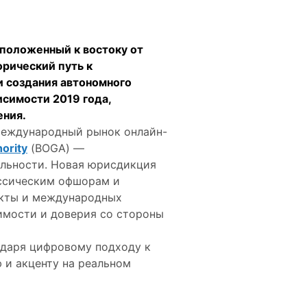
сположенный к востоку от
рический путь к
и создания автономного
исимости 2019 года,
ния.
 международный рынок онлайн-
ority
(BOGA) —
ельности. Новая юрисдикция
ассическим офшорам и
екты и международных
оимости и доверия со стороны
одаря цифровому подходу к
 и акценту на реальном