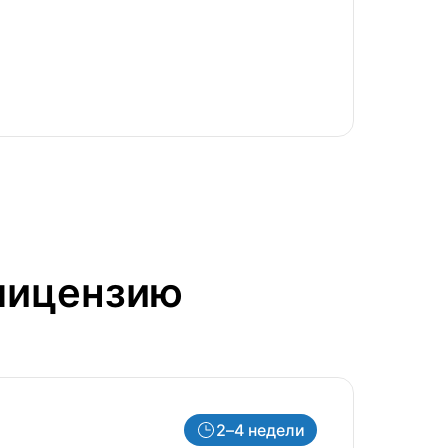
-лицензию
2–4 недели