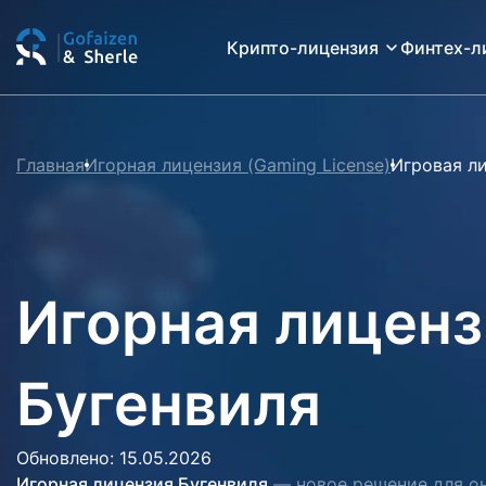
Крипто-лицензия
Финтех-л
Главная
Игорная лицензия (Gaming License)
Игровая л
Игорная лиценз
Бугенвиля
Обновлено: 15.05.2026
Игорная лицензия Бугенвиля
— новое решение для он