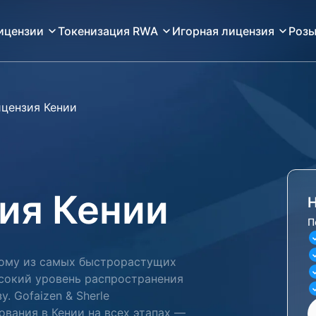
ицензии
Токенизация RWA
Игорная лицензия
Розы
ицензия Кении
ия Кении
Н
П
ному из самых быстрорастущих
ысокий уровень распространения
 Gofaizen & Sherle
вания в Кении на всех этапах —