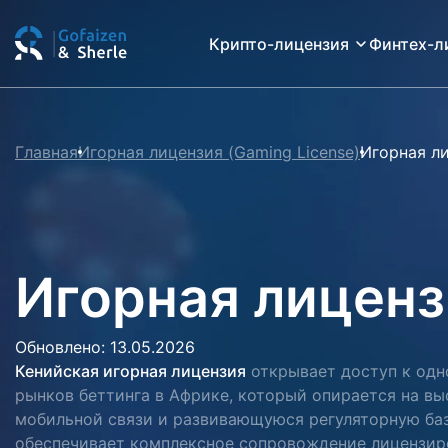
Крипто-лицензия
Финтех-л
Главная
Игорная лицензия (Gaming License)
Игорная л
Игорная лиценз
Обновлено: 13.05.2026
Кенийская игорная лицензия
открывает доступ к од
рынков беттинга в Африке, который опирается на в
мобильной связи и развивающуюся регуляторную базу.
обеспечивает комплексное сопровождение лицензиро