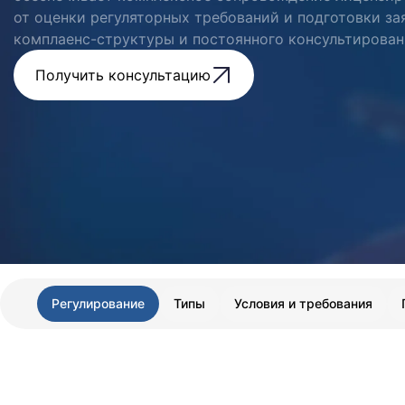
от оценки регуляторных требований и подготовки за
комплаенс-структуры и постоянного консультирован
Получить консультацию
Регулирование
Типы
Условия и требования