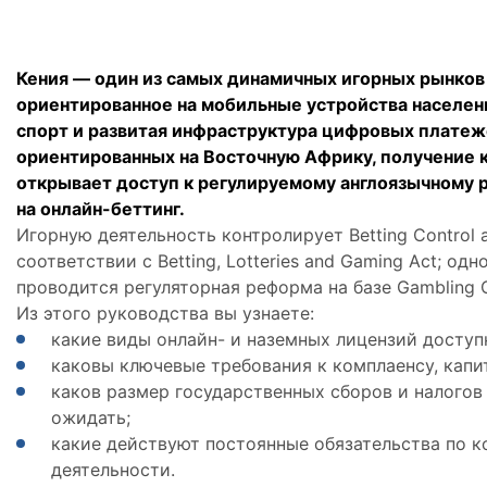
Кения — один из самых динамичных игорных рынков
ориентированное на мобильные устройства населени
спорт и развитая инфраструктура цифровых платеж
ориентированных на Восточную Африку, получение 
открывает доступ к регулируемому англоязычному 
на онлайн-беттинг.
Игорную деятельность контролирует Betting Control a
соответствии с Betting, Lotteries and Gaming Act; од
проводится регуляторная реформа на базе Gambling C
Из этого руководства вы узнаете:
какие виды онлайн- и наземных лицензий доступ
каковы ключевые требования к комплаенсу, капи
каков размер государственных сборов и налогов
ожидать;
какие действуют постоянные обязательства по 
деятельности.