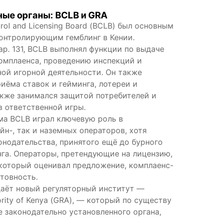
ые органы: BCLB и GRA
rol and Licensing Board (BCLB) был основным
контролирующим гемблинг в Кении.
p. 131, BCLB выполнял функции по выдаче
омплаенса, проведению инспекций и
ой игорной деятельности. Он также
иёма ставок и гейминга, лотереи и
акже занимался защитой потребителей и
 ответственной игры.
ма BCLB играл ключевую роль в
йн-, так и наземных операторов, хотя
онодательства, принятого ещё до бурного
га. Операторы, претендующие на лицензию,
 который оценивал предложение, комплаенс-
товность.
здаёт новый регуляторный институт —
ority of Kenya (GRA), — который по существу
е законодательно установленного органа,