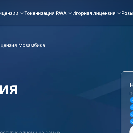
ицензии
Токенизация RWA
Игорная лицензия
Розы
ицензия Мозамбика
ия
Н
П
оступ к одному из самых