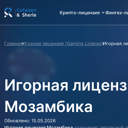
Крипто-лицензия
Финтех-л
Главная
Игорная лицензия (Gaming License)
Игорная л
Игорная лиценз
Мозамбика
Обновлено: 15.05.2026
Игорная лицензия Мозамбика
открывает легальный д