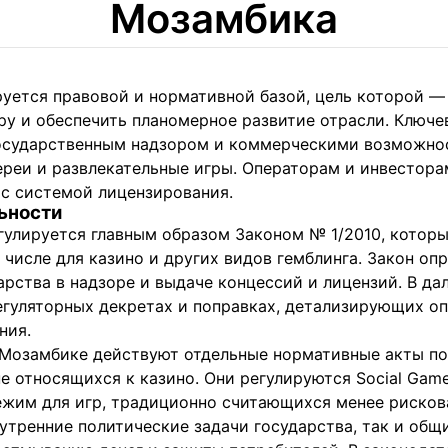
Мозамбика
уется правовой и нормативной базой, цель которой —
ру и обеспечить планомерное развитие отрасли. Ключе
осударственным надзором и коммерческими возможнос
тереи и развлекательные игры. Операторам и инвестор
 с системой лицензирования.
ьности
гулируется главным образом Законом № 1/2010, котор
м числе для казино и других видов гемблинга. Закон оп
арства в надзоре и выдаче концессий и лицензий. В д
егуляторных декретах и поправках, детализирующих о
ния.
 Мозамбике действуют отдельные нормативные акты п
е относящихся к казино. Они регулируются Social Gam
жим для игр, традиционно считающихся менее рисков
нутренние политические задачи государства, так и об