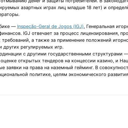
 отмыванию денег и защиты потребителей. В законода
лируемых азартных играх лиц младше 18 лет) и определ
ераторы.
мбике —
Inspeção-Geral de Jogos (IGJ)
, Генеральная иго
нансов. IGJ отвечает за процесс лицензирования, про
требований, а также за применение положений игорно
и других регулируемых игр.
ординации с другими государственными структурами —
 оценке открытых тендеров на концессии казино, и На
е заявки на права на наземный гейминг. В совокупнос
ациональной политике, целям экономического развити