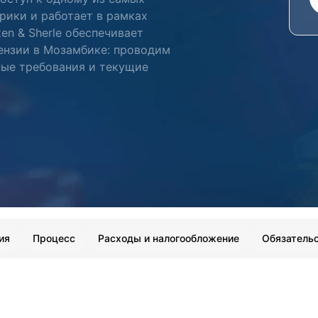
ики и работает в рамках
en & Sherle обеспечивает
ензии в Мозамбике: проводим
ные требования и текущие
ия
Процесс
Расходы и налогообложение
Обязатель