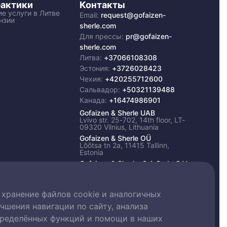
актики
Контакты
е услуги в Литве
Email:
request@gofaizen-
нзии
sherle.com
Для прессы:
pr@gofaizen-
sherle.com
Литва:
+37066108308
Эстония:
+3726028423
Чехия:
+420255712600
Сальвадор:
+50321139488
Канада:
+16474986901
Gofaizen & Sherle UAB
Lvivo str. 25-702, 14th floor, LT-
09320 Vilnius, Lithuania
Gofaizen & Sherle OÜ
Lõõtsa tn 2a, 11415 Tallinn,
Estonia
Gofaizen & Sherle, S.A.S. de C.V.
Av. La Revolucion, Presidente
Plaza, nivel 6, oficinas 12, San
Salvador, San Salvador
 хранение файлов cookie и аналогичных
чшения навигации по сайту, анализа
пределённых функций и помощи в наших