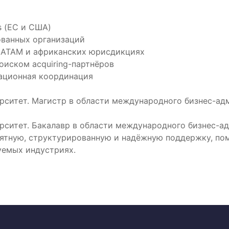
 (ЕС и США)
ованных организаций
 LATAM и африканских юрисдикциях
оиском acquiring-партнёров
ационная координация
ерситет. Магистр в области международного бизнес-ад
ерситет. Бакалавр в области международного бизнес-а
ятную, структурированную и надёжную поддержку, пом
уемых индустриях.