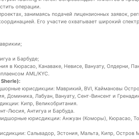
стить операции.
роектах, занимаясь подачей лицензионных заявок, ре
оординацией. Его участие охватывает широкий спектр
аврикии;
игуа и Барбуде;
ия в Кюрасао, Канаваке, Невисе, Вануату, Олдерни, Па
плаенсом AML/KYC.
Sherle):
шорные юрисдикции: Маврикий, BVI, Каймановы Остро
я, Доминика, Лабуан, Вануату, Сент-Винсент и Гренадин
икции: Кипр, Великобритания.
нт-Люсия, Антигуа и Барбуда.
дшорные юрисдикции: Анжуан (Коморы), Кюрасао, Tobiq
сдикции: Сальвадор, Эстония, Мальта, Кипр, Остров 