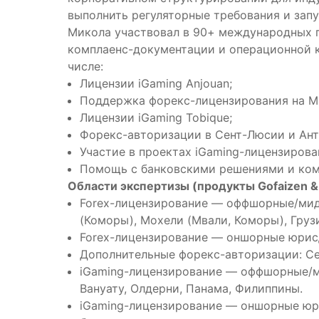
выполнить регуляторные требования и запу
Микола участвовал в 90+ международных п
комплаенс-документации и операционной к
числе:
Лицензии iGaming Anjouan;
Поддержка форекс-лицензирования на М
Лицензии iGaming Tobique;
Форекс-авторизации в Сент-Люсии и Ант
Участие в проектах iGaming-лицензирован
Помощь с банковскими решениями и ком
Области экспертизы (продукты Gofaizen & 
Forex-лицензирование — оффшорные/мид
(Коморы), Мохели (Мвали, Коморы), Грузи
Forex-лицензирование — оншорные юрисд
Дополнительные форекс-авторизации: Се
iGaming-лицензирование — оффшорные/ми
Вануату, Олдерни, Панама, Филиппины.
iGaming-лицензирование — оншорные юри