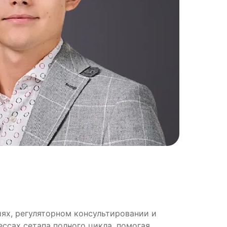
ниях, регуляторном консультировании и
ссах сетапа полного цикла, помогая