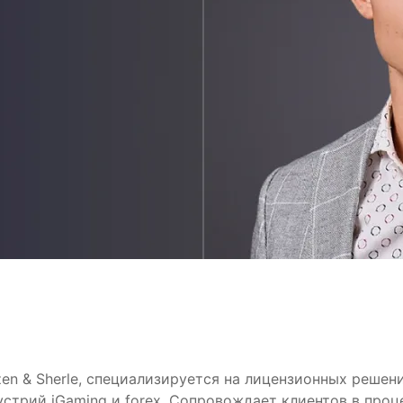
izen & Sherle, специализируется на лицензионных реше
трий iGaming и forex. Сопровождает клиентов в проце