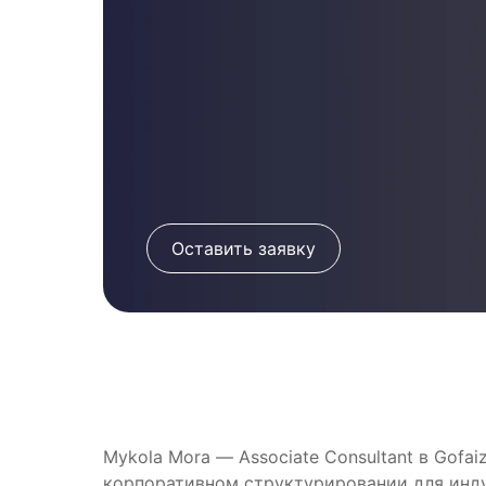
Оставить заявку
Mykola Mora — Associate Consultant в Gofa
корпоративном структурировании для индус