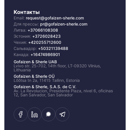
Контакты
Email:
request@gofaizen-sherle.com
Для прессы:
pr@gofaizen-sherle.com
Литва:
+37066108308
Эстония:
+3726028423
Чехия:
+420255712600
Сальвадор:
+50321139488
Канада:
+16474986901
Gofaizen & Sherle UAB
Lvivo str. 25-702, 14th floor, LT-09320 Vilnius,
Lithuania
Gofaizen & Sherle OÜ
Lõõtsa tn 2a, 11415 Tallinn, Estonia
Gofaizen & Sherle, S.A.S. de C.V.
Av. La Revolucion, Presidente Plaza, nivel 6, oficinas
12, San Salvador, San Salvador