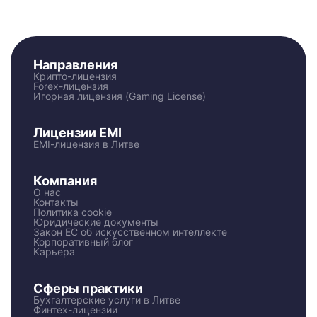
Направления
Крипто-лицензия
Forex-лицензия
Игорная лицензия (Gaming License)
Лицензии EMI
EMI-лицензия в Литве
Компания
О нас
Контакты
Политика cookie
Юридические документы
Закон ЕС об искусственном интеллекте
Корпоративный блог
Карьера
Сферы практики
Бухгалтерские услуги в Литве
Финтех-лицензии