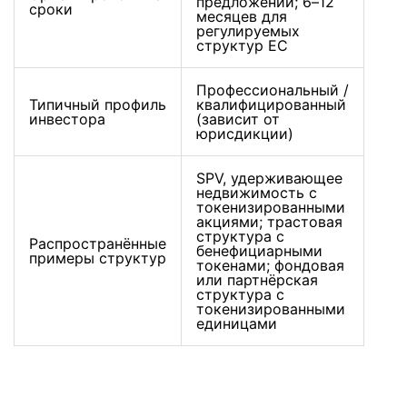
предложений; 6–12
сроки
месяцев для
регулируемых
структур ЕС
Профессиональный /
Типичный профиль
квалифицированный
инвестора
(зависит от
юрисдикции)
SPV, удерживающее
недвижимость с
токенизированными
акциями; трастовая
структура с
Распространённые
бенефициарными
примеры структур
токенами; фондовая
или партнёрская
структура с
токенизированными
единицами