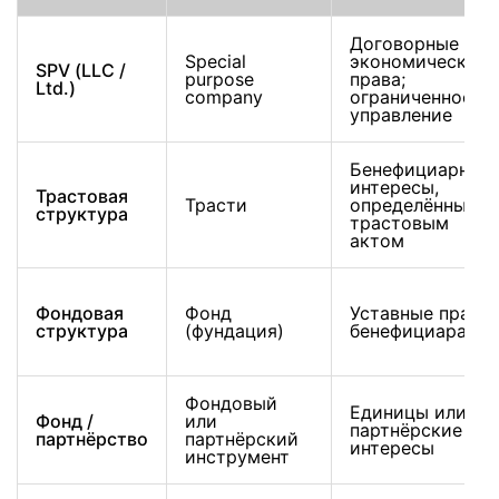
Договорные
Special
экономические
SPV (LLC /
purpose
права;
Ltd.)
company
ограниченное
управление
Бенефициарные
интересы,
Трастовая
Трасти
определённые
структура
трастовым
актом
Фондовая
Фонд
Уставные права
структура
(фундация)
бенефициара
Фондовый
Единицы или
Фонд /
или
партнёрские
партнёрство
партнёрский
интересы
инструмент