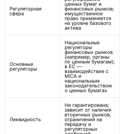
ценных бумаг и
Регуляторная
финансовых рынков;
сфера
имущественное
право применяется
на уровне базового
актива
Национальные
регуляторы
финансовых рынков
(например, органы
по ценным бумагам);
Основные
в ЕС —
регуляторы
взаимодействие с
MiCA и
национальным
законодательством
о ценных бумагах
Не гарантирована;
зависит от наличия
вторичных рынков,
Ликвидность
ограничений на
передачу и
регуляторных
одобрений