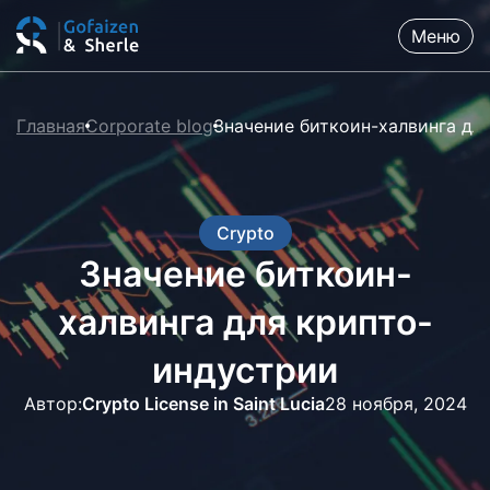
Меню
Главная
Corporate blog
Значение биткоин-халвинга дл
Crypto
Значение биткоин-
халвинга для крипто-
индустрии
Автор:
Crypto License in Saint Lucia
28 ноября, 2024