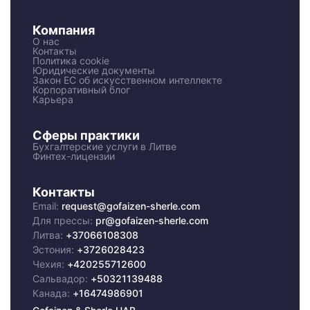
Компания
О нас
Контакты
Политика cookie
Юридические документы
Закон ЕС об искусственном интеллекте
Корпоративный блог
Карьера
Сферы практики
Бухгалтерские услуги в Литве
Финтех-лицензии
Контакты
Email:
request@gofaizen-sherle.com
Для прессы:
pr@gofaizen-sherle.com
Литва:
+37066108308
Эстония:
+3726028423
Чехия:
+420255712600
Сальвадор:
+50321139488
Канада:
+16474986901