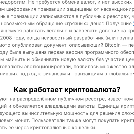
едорогим. Не требуется обмена валют, и нет высоких
ам шифрования транзакции защищены от несанкционир
ные транзакции записываются в публичных реестрах, ч
 невозможным обращение «грязных» денег. Получение
мящемуся работать легально и завоевать доверие на к
2008 году, когда неизвестный разработчик (или группа
ото опубликовал документ, описывающий Bitcoin — п
оду была выпущена первая версия программного обеспе
м майнить и обменивать новую валюту без участия цен
иптовалюты эволюционировали, появилось множество а
енивших подход к финансам и транзакциям в глобально
Как работает криптовалюта?
ют на распределённом публичном реестре, известном 
кций и обновляется владельцами валюты. Единицы крип
ьзующего вычислительную мощность для решения слож
новых монет. Пользователи также могут покупать крип
ать её через криптовалютные кошельки.