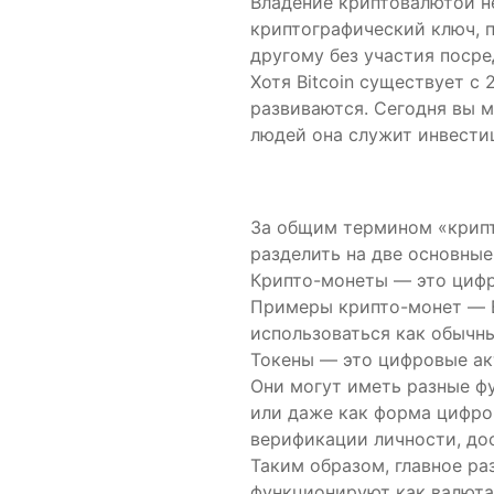
Владение криптовалютой не
криптографический ключ, 
другому без участия посре
Хотя Bitcoin существует с
развиваются. Сегодня вы м
людей она служит инвести
За общим термином «крип
разделить на две основные
Крипто-монеты — это цифр
Примеры крипто-монет — Bi
использоваться как обычны
Токены — это цифровые ак
Они могут иметь разные фу
или даже как форма цифро
верификации личности, дос
Таким образом, главное р
функционируют как валюта