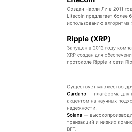
Создан Чарли Ли в 2011 год
Litecoin предлагает более
использованию алгоритма S
Ripple (XRP)
Запущен в 2012 году компан
XRP создан для обеспечен
протоколе Ripple и сети Ri
Существует множество дру
Cardano
— платформа для 
акцентом на научных подх
надёжности.
Solana
— высокопроизводит
транзакций и низких комис
BFT.