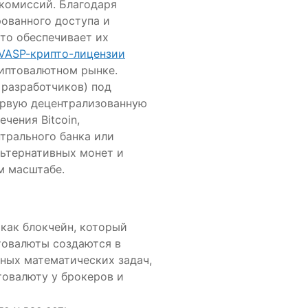
 комиссий. Благодаря
ованного доступа и
то обеспечивает их
VASP-крипто-лицензии
риптовалютном рынке.
 разработчиков) под
ервую децентрализованную
чения Bitcoin,
трального банка или
льтернативных монет и
м масштабе.
как блокчейн, который
товалюты создаются в
ных математических задач,
товалюту у брокеров и