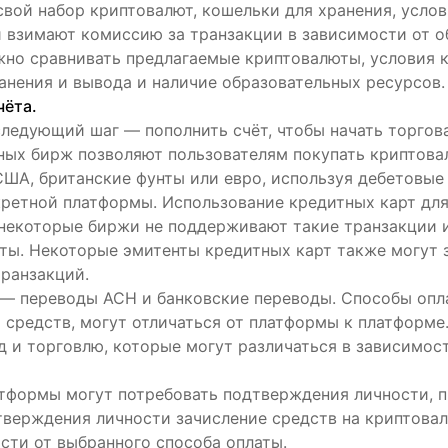
вой набор криптовалют, кошельки для хранения, усло
 взимают комиссию за транзакции в зависимости от о
но сравнивать предлагаемые криптовалюты, условия 
анения и вывода и наличие образовательных ресурсов.
чёта.
ледующий шаг — пополнить счёт, чтобы начать торгов
ных бирж позволяют пользователям покупать криптов
США, британские фунты или евро, используя дебетовые
нкретной платформы. Использование кредитных карт дл
 некоторые биржи не поддерживают такие транзакции 
ты. Некоторые эмитенты кредитных карт также могут 
транзакций.
— переводы ACH и банковские переводы. Способы опл
 средств, могут отличаться от платформы к платформе
д и торговлю, которые могут различаться в зависимос
атформы могут потребовать подтверждения личности, 
дтверждения личности зачисление средств на криптова
сти от выбранного способа оплаты.