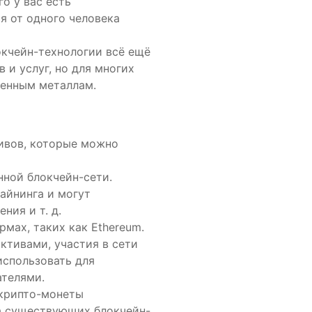
о у вас есть
я от одного человека
окчейн-технологии всё ещё
 и услуг, но для многих
ценным металлам.
ивов, которые можно
ной блокчейн-сети.
айнинга и могут
ния и т. д.
мах, таких как Ethereum.
ктивами, участия в сети
использовать для
ателями.
 крипто-монеты
на существующих блокчейн-