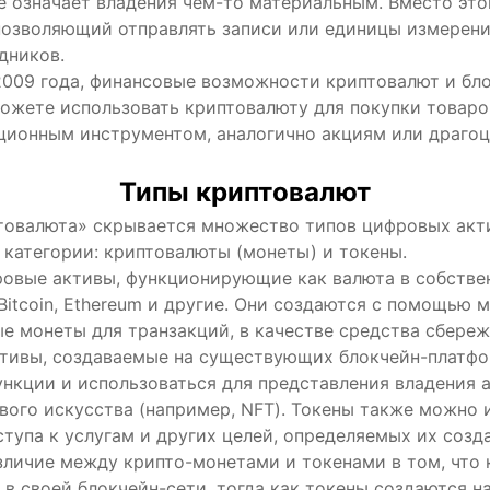
 означает владения чем-то материальным. Вместо этог
позволяющий отправлять записи или единицы измерени
дников.
 2009 года, финансовые возможности криптовалют и бл
ожете использовать криптовалюту для покупки товаров
ционным инструментом, аналогично акциям или драго
Типы криптовалют
товалюта» скрывается множество типов цифровых акт
 категории: криптовалюты (монеты) и токены.
овые активы, функционирующие как валюта в собствен
tcoin, Ethereum и другие. Они создаются с помощью м
е монеты для транзакций, в качестве средства сбереже
тивы, создаваемые на существующих блокчейн-платфор
нкции и использоваться для представления владения а
вого искусства (например, NFT). Токены также можно 
тупа к услугам и других целей, определяемых их созд
азличие между крипто-монетами и токенами в том, что
 в своей блокчейн-сети, тогда как токены создаются 