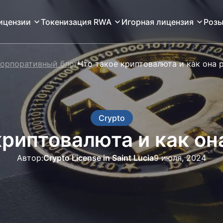
ицензии
Токенизация RWA
Игорная лицензия
Розы
орпоративный блог
Что такое криптовалюта и как она 
Crypto
криптовалюта и как он
Автор:
Crypto License in Saint Lucia
9 июля, 2024